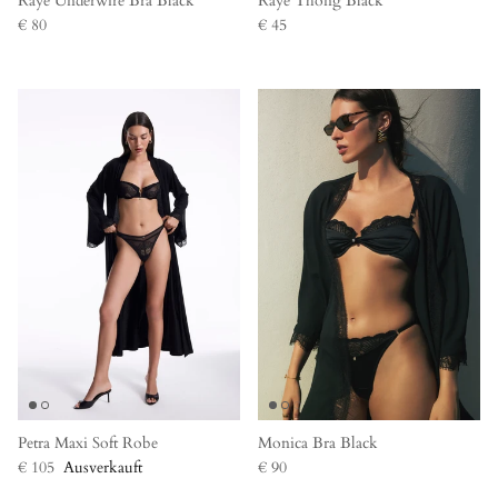
Raye Underwire Bra Black
Raye Thong Black
€ 80
€ 45
Petra Maxi Soft Robe
Monica Bra Black
€ 105
Ausverkauft
€ 90