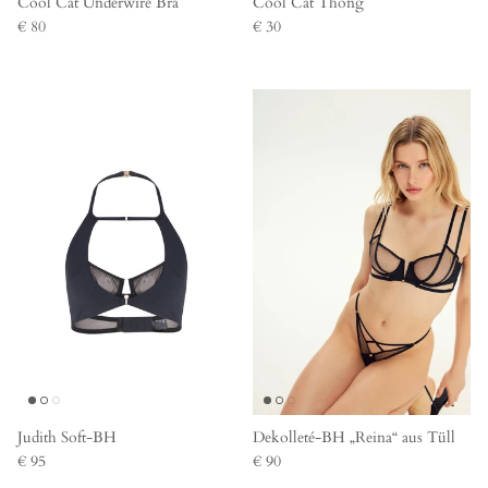
Cool Cat Underwire Bra
Cool Cat Thong
€ 80
€ 30
Judith Soft-BH
Dekolleté-BH „Reina“ aus Tüll
€ 95
€ 90