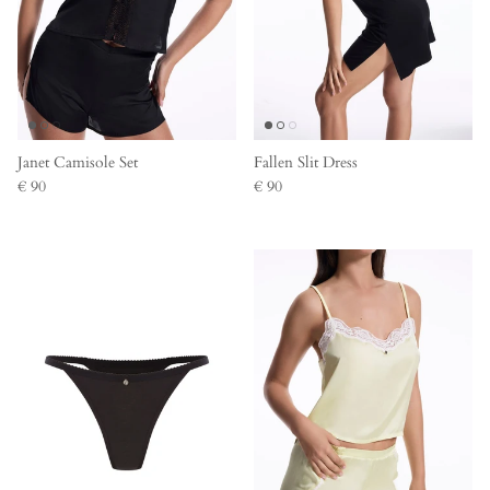
Janet Camisole Set
Fallen Slit Dress
€ 90
€ 90