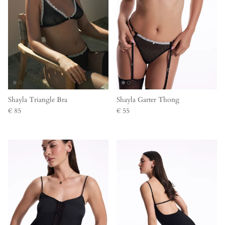
Shayla Triangle Bra
Shayla Garter Thong
€ 85
€ 55