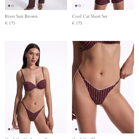
River Suit Brown
Cool Cat Short Set
€ 175
€ 175