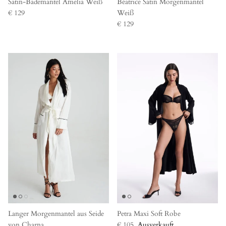
Satin-Bademantel Amelia Weiß
Béatrice Satin Morgenmantel
€ 129
Weiß
€ 129
Langer Morgenmantel aus Seide
Petra Maxi Soft Robe
von Charna
€ 105
Ausverkauft