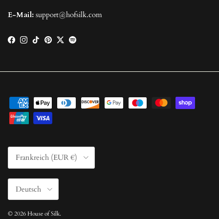
E-Mail:
support@hofsilk.com
Facebook
Instagram
TikTok
Pinterest
Twitter
Spotify
Land/Region
Frankreich (EUR €)
Sprache
Deutsch
© 2026
House of Silk
.