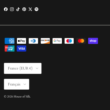
Facebook
Instagram
TikTok
Pinterest
Twitter
Spotify
Pays
France (EUR €)
Langue
Français
© 2026
House of Silk
.